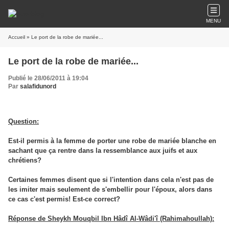
MENU
Accueil
» Le port de la robe de mariée...
Le port de la robe de mariée...
Publié le 28/06/2011 à 19:04
Par
salafidunord
Question:
Est-il permis à la femme de porter une robe de mariée blanche en
sachant que ça rentre dans la ressemblance aux juifs et aux
chrétiens?
Certaines femmes disent que si l'intention dans cela n'est pas de
les imiter mais seulement de s'embellir pour l'époux, alors dans
ce cas c'est permis! Est-ce correct?
Réponse de Sheykh Mouqbil Ibn Hâdî Al-Wâdi'î (Rahimahoullah):