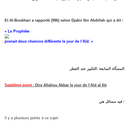
Et Al-Boukhari a rapporté (986) selon Djabir Ibn Abdillah qui a dit :
« Le Prophète
prenait deux chemins différents le jour de l’Aïd. »
المسألة السابعة :التكبير عند الفطر
Septième point :
Dire Allahou Akbar le jour de l’Aïd al fitr
فيه مسائل هي :
Il y a plusieurs points à ce sujet :