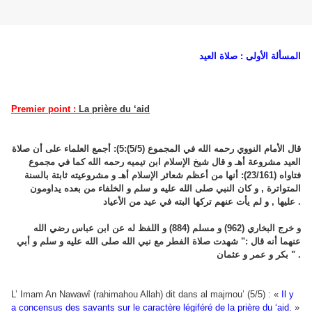
المسألة الأولى : صلاة العيد
Premier point :
La prière du ‘aid
قال الأمام النووي رحمه الله في المجموع (5/5):5): أجمع العلماء على أن صلاة
العيد مشروعة أهـ و قال شيخ الإسلام ابن تيميه رحمه الله كما في مجموع
فتاواه (23/161): أنها من أعظم شعائر الإسلام أهـ و مشروعيته ثابتة بالسنة
المتواترة , و كان النبي صلى الله عليه و سلم و الخلفاء من بعده يداومون
عليها , و لم يأت عنهم تركها البته في عيد من الأعياد .
و خرج البخاري (962) و مسلم (884) و اللفظ له عن ابن عباس رضي الله
عنهما أنه قال :" شهدت صلاة الفطر مع نبي الله صلى الله عليه و سلم و أبي
بكر و عمر و عثمان " .
L’ Imam An Nawawî (rahimahou Allah) dit dans al majmou’ (5/5) : «
Il y
a concensus des savants sur le caractère légiféré de la prière du ‘aid.
»