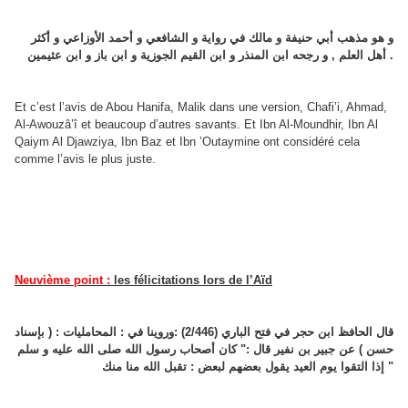
و هو مذهب أبي حنيفة و مالك في رواية و الشافعي و أحمد الأوزاعي و أكثر
أهل العلم , و رجحه ابن المنذر و ابن القيم الجوزية و ابن باز و ابن عثيمين .
Et c’est l’avis de Abou Hanifa, Malik dans une version, Chafi’i, Ahmad,
Al-Awouzâ’î et beaucoup d’autres savants. Et Ibn Al-Moundhir, Ibn Al
Qaiym Al Djawziya, Ibn Baz et Ibn ’Outaymine ont considéré cela
comme l’avis le plus juste.
Neuvième point :
les félicitations lors de l’Aïd
قال الحافظ ابن حجر في فتح الباري (2/446) :وروينا في : المحامليات : ( بإسناد
حسن ) عن جبير بن نفير قال :" كان أصحاب رسول الله صلى الله عليه و سلم
إذا التقوا يوم العيد يقول بعضهم لبعض : تقبل الله منا منك "