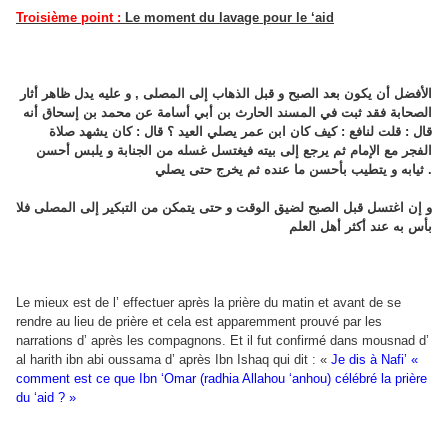
Troisième point :
Le moment du lavage pour le ‘aid
الأفضل أن يكون بعد الصبح و قبل الذهاب إلى المصلى , و عليه يدل ظاهر أثار
الصحابة فقد ثبت في المسند الحارث بن أبي أسامة عن محمد بن إسحاق أنه
قال : قلت لنافع : كيف كان ابن عمر يصلي العيد ؟ قال : كان يشهد صلاة
الفجر مع الإمام ثم يرجع إلى بيته فيغتسل غسله من الجنابة و يلبس أحسن
ثيابه و يتطيب بأحسن ما عنده ثم يخرج حتى يصلي .
و إن اغتسل قبل الصبح لضيق الوقت و حتى يتمكن من التبكير إلى المصلى فلا
بأس به عند أكثر أهل العلم
Le mieux est de l’ effectuer après la prière du matin et avant de se
rendre au lieu de prière et cela est apparemment prouvé par les
narrations d’ après les compagnons. Et il fut confirmé dans mousnad d’
al harith ibn abi oussama d’ après Ibn Ishaq qui dit : «
Je dis à Nafi’ «
comment est ce que Ibn ‘Omar (radhia Allahou ‘anhou) célébré la prière
du ‘aid ? »