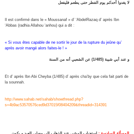
لا يغدوا أحدكم يوم الفطر حتى يطعم فليفعل
Il est confirmé dans le « Moussanaf » d’ ‘AbdelRazaq d’ après Ibn
‘Abbas (radhia Allahou ‘anhou) qui a dit :
« Si vous êtes capable de ne sortir le jour de la rupture du jeûne qu’
après avoir mangé alors faites-le ! »
و عند أبي شيبة (1/485) عن الشعبي أنه من السنة
Et d’ après Ibn Abi Cheyba (1/485) d’ après cha’by que cela fait parti de
la sounnah.
http://www.sahab.net/sahab/showthread.php?
s=4b9ac53570576ced9d37015f08404209&threadid=314391
المسألة السادسة :
استحباب المشي عند الذهاب إلى مصلى العيد و يكون