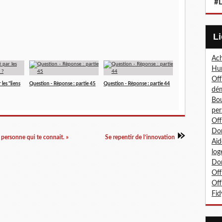
#L
Ach
Hum
Off
les "liens
Question - Rèponse : partie 45
Question - Rèponse : partie 44
dé
Bou
per
Off
Don
personne qui te connait. »
Se repentir de l’innovation
Aid
log
Don
Off
Off
Fid