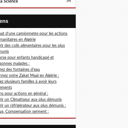
54
a Science
Liens
at d'une camionnette pour les actions
anitaires en Algérie
rir des colis alimentaires pour les plus
munis
rse pour enfants handicapé et
sonnes malades :
rez des fontaines d'eau
nez votre Zakat Maal en Algérie :
ez plusieurs familles à avoir leurs
ements
s pour actions en général :
rir un Climatiseur aux plus démunis
rir un réfrigérateur aux plus démunis :
ya, Compensation serment :