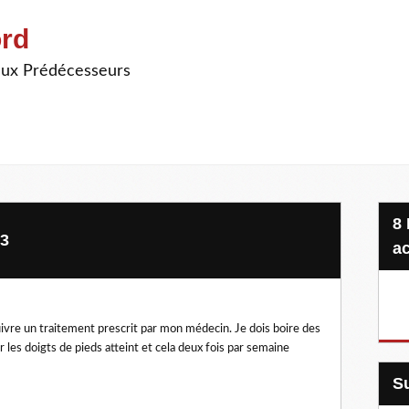
ord
ieux Prédécesseurs
8 Projets, 20 €, une seule
43
ac
uivre un traitement prescrit par mon médecin. Je dois boire des
 les doigts de pieds atteint et cela deux fois par semaine