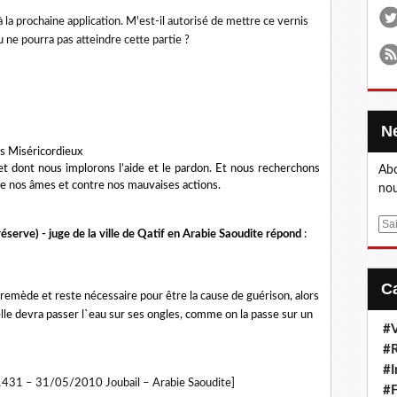
'à la prochaine application. M'est-il autorisé de mettre ce vernis
u ne pourra pas atteindre cette partie ?
ès Miséricordieux
et dont nous implorons l’aide et le pardon. Et nous recherchons
Abo
de nos âmes et contre nos mauvaises actions.
nou
E
réserve) - juge de la ville de Qatif en Arabie Saoudite répond
:
m
a
i
un remède et reste nécessaire pour être la cause de guérison, alors
l
, elle devra passer l`eau sur ses ongles, comme on la passe sur un
#V
#R
#I
1431 – 31/05/2010 Joubail – Arabie Saoudite]
#