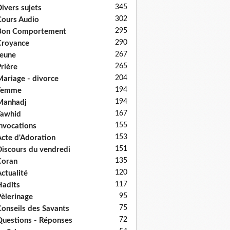
345
ivers sujets
302
ours Audio
295
Bon Comportement
290
Croyance
267
eune
265
rière
204
ariage - divorce
194
Femme
194
Manhadj
167
Tawhid
155
nvocations
153
cte d'Adoration
151
iscours du vendredi
135
Coran
120
ctualité
117
adits
95
èlerinage
75
onseils des Savants
72
uestions - Réponses