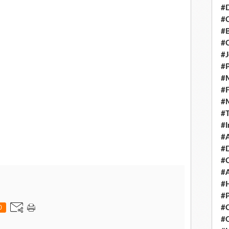
#D
#C
#
#
#J
#P
#M
#
#
#
#I
#A
#D
#
#A
#H
#P
0
#C
#Q