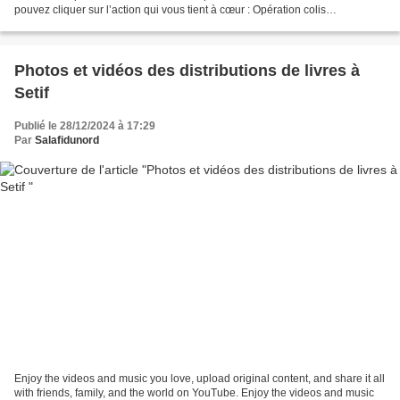
pouvez cliquer sur l’action qui vous tient à cœur : Opération colis
alimentaires Ramadhan 2025 :
https://muslimsadaquah.fr/2024/10/operation-colis-alimentaires-ramadhan-
2025.html...
Photos et vidéos des distributions de livres à
Setif
Publié le 28/12/2024 à 17:29
Par
Salafidunord
Enjoy the videos and music you love, upload original content, and share it all
with friends, family, and the world on YouTube. Enjoy the videos and music