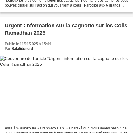
heureux les plus démunis selon nos capacités. Pour faire des aumônes vous
pouvez cliquer sur l’action qui vous tient à cœur : Participé aux 6 grands
projets en 60 jours : https://muslimsadaquah.fr/2025/01/participe-aux-6-
grands-projets-en-60-jours.html...
Urgent :information sur la cagnotte sur les Colis
Ramadhan 2025
Publié le 11/01/2025 à 15:09
Par
Salafidunord
Assalâm 'alaykoum wa rahmatoullahi wa barakâtouh Nous avons besoin de
votre générosité pour venir en à nos frères et sœurs difficulté pour leurs offrir