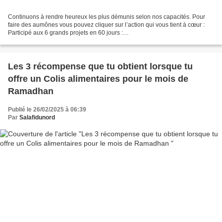
Continuons à rendre heureux les plus démunis selon nos capacités. Pour
faire des aumônes vous pouvez cliquer sur l’action qui vous tient à cœur :
Participé aux 6 grands projets en 60 jours :
https://muslimsadaquah.fr/2025/01/participe-aux-6-grands-projets-en-60-
jours.html...
Les 3 récompense que tu obtient lorsque tu
offre un Colis alimentaires pour le mois de
Ramadhan
Publié le 26/02/2025 à 06:39
Par
Salafidunord