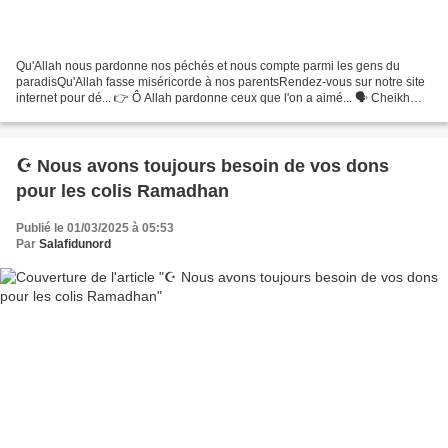
Qu'Allah nous pardonne nos péchés et nous compte parmi les gens du
paradisQu'Allah fasse miséricorde à nos parentsRendez-vous sur notre site
internet pour dé... 👉 Ô Allah pardonne ceux que l'on a aimé... 🗣 Cheikh
Mohammed ibn abd al Wahhab al 'Aquil -رحمه...
☪️ Nous avons toujours besoin de vos dons
pour les colis Ramadhan
Publié le 01/03/2025 à 05:53
Par
Salafidunord