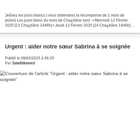
Jeûnez les jours blancs ( vous obtiendrez la récompense de 1 mois de
jeúne) Les jours blanc du mois de Chaعbâne sont : • Mercredi 12 Février
2025 [13 Chaعbâne 1446h] • Jeudi 13 Février 2025 [14 Chaعbâne 1446h] •
Vendredi 14 Février 2025 [15 Chaعbâne 1446h]...
Urgent : aider notre sœur Sabrina à se soignée
Publié le 08/02/2025 à 06:25
Par
Salafidunord