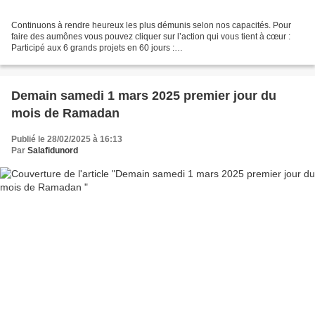
Continuons à rendre heureux les plus démunis selon nos capacités. Pour
faire des aumônes vous pouvez cliquer sur l’action qui vous tient à cœur :
Participé aux 6 grands projets en 60 jours :
https://muslimsadaquah.fr/2025/01/participe-aux-6-grands-projets-en-60-
jours.html...
Demain samedi 1 mars 2025 premier jour du
mois de Ramadan
Publié le 28/02/2025 à 16:13
Par
Salafidunord