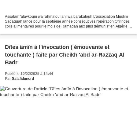
Assalâm 'alaykoum wa rahmatoullahi wa barakâtouh L'association Muslim
Sadaquah lance pour la septième année consécutives l'opération Offrir des
colis alimentaires pour le mois de Ramadan aux plus démunis" en Algérie .
Un colis bien garni coûte euro 35...
Dîtes âmîn à l'invocation ( émouvante et
touchante ) faite par Cheikh 'abd ar-Razzaq Al
Badr
Publié le 10/02/2025 à 14:44
Par
Salafidunord