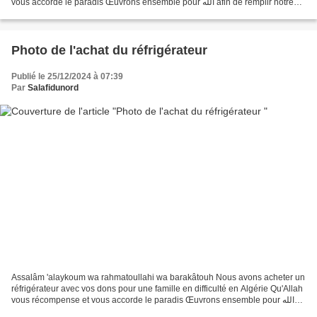
vous accorde le paradis Œuvrons ensemble pour الله afin de remplir notre
balance de hassanetes et espérer l'accès...
Photo de l'achat du réfrigérateur
Publié le 25/12/2024 à 07:39
Par
Salafidunord
Assalâm 'alaykoum wa rahmatoullahi wa barakâtouh Nous avons acheter un
réfrigérateur avec vos dons pour une famille en difficulté en Algérie Qu'Allah
vous récompense et vous accorde le paradis Œuvrons ensemble pour الله
afin de remplir notre balance de...