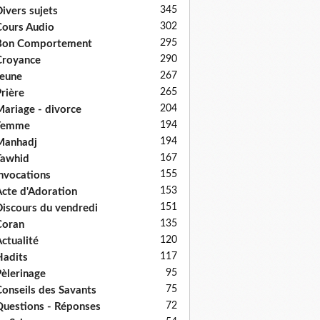
345
ivers sujets
302
ours Audio
295
Bon Comportement
290
Croyance
267
eune
265
rière
204
ariage - divorce
194
Femme
194
Manhadj
167
Tawhid
155
nvocations
153
cte d'Adoration
151
iscours du vendredi
135
Coran
120
ctualité
117
adits
95
èlerinage
75
onseils des Savants
72
uestions - Réponses