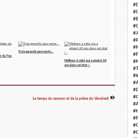
#D
#C
#
#
#J
#P
#M
Trois garantis sans perte ...
#
r du Feu
#
Malheur à celui qui a atteint 60
ans dans cet état ! -
#
#I
#A
#D
#
Le temps du sermon et de la prière du Vendredi
#A
#H
#P
#C
#Q