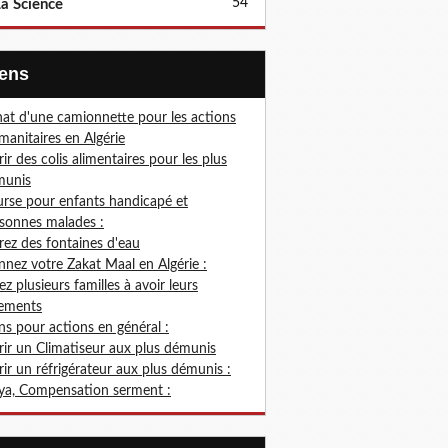
54
a Science
Liens
at d'une camionnette pour les actions
anitaires en Algérie
rir des colis alimentaires pour les plus
munis
rse pour enfants handicapé et
sonnes malades :
rez des fontaines d'eau
nez votre Zakat Maal en Algérie :
ez plusieurs familles à avoir leurs
ements
s pour actions en général :
rir un Climatiseur aux plus démunis
rir un réfrigérateur aux plus démunis :
ya, Compensation serment :