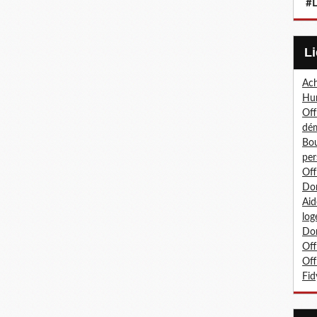
#L
Ach
Hum
Off
dé
Bou
per
Off
Don
Aid
log
Don
Off
Off
Fid