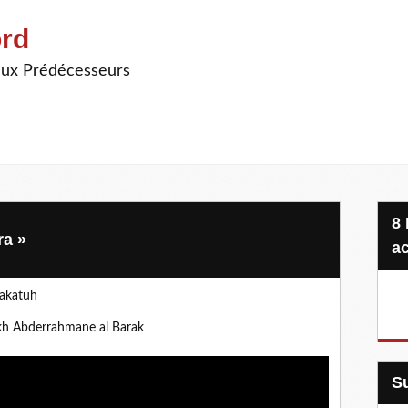
ord
ieux Prédécesseurs
8 Projets, 20 €, une seule
ra »
ac
rakatuh
h Abderrahmane al Barak