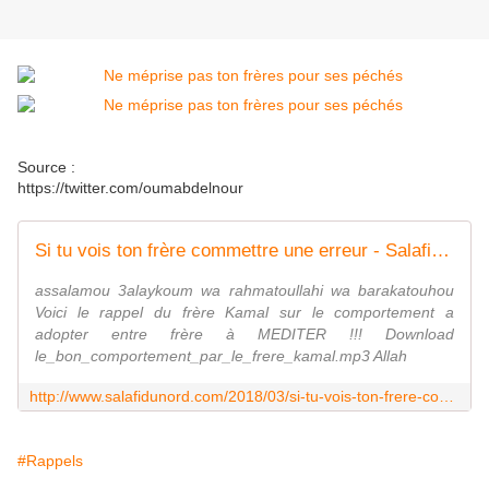
Source :
https://twitter.com/oumabdelnour
Si tu vois ton frère commettre une erreur - Salafidunord
assalamou 3alaykoum wa rahmatoullahi wa barakatouhou
Voici le rappel du frère Kamal sur le comportement a
adopter entre frère à MEDITER !!! Download
le_bon_comportement_par_le_frere_kamal.mp3 Allah
http://www.salafidunord.com/2018/03/si-tu-vois-ton-frere-commettre-une-erreur.html
#Rappels