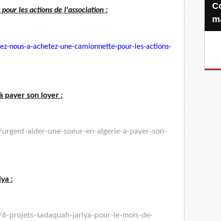
Confiez-nous votre Zakat-al-
our les actions de l'association :
m
ez-nous-a-achetez-une-
camionnette-pour-les-actions-
à payer son loyer :
urgent-aider-une-soeur-en-algerie-a-payer-son-
ya :
6-projets-sadaquah-jariya-pour-le-mois-de-