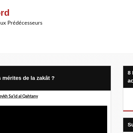
ord
ieux Prédécesseurs
8 Projets, 20 €, une seule
s mérites de la zakât ?
ac
ykh Sa'id al Qahtany