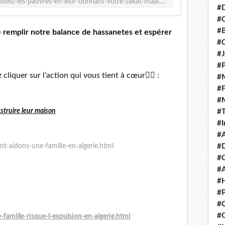
https://muslimsadaquah.fr/2019/03/aidez-les-pauvres-en-leur-donnant-votre-zakat-maal.html
#D
#C
#
#
#J
#P
liquer sur l’action qui vous tient à cœur👇🏼 :
#M
#
#
struire leur maison
#
#I
#A
#D
t-aidons-une-famille-en-algerie.html
#
#A
#H
#P
#C
#Q
amille-risque-l-expulsion-en-algerie.html