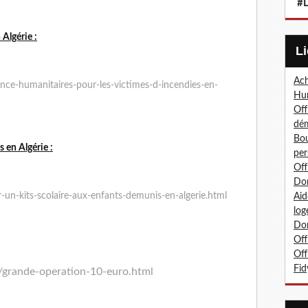
#L
 Algérie :
Ach
ce-humanitaires-pour-les-victimes-d-incendies-en-
Hum
Off
dé
Bou
s en Algérie :
per
Off
Don
-un-kits-scolaire-aux-enfants-demunis-en-algerie.html
Aid
log
Don
Off
Off
Fid
/grande-operation-10-euro.html