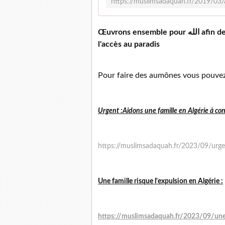
Œuvrons ensemble pour الله afin de remplir notre balance de hassanetes et espérer
l'accès au paradis
Pour faire des aumônes vous pouvez c
Urgent :Aidons une famille en Algérie à con
https://muslimsadaquah.fr/2023/09/urgen
Une famille risque l'expulsion en Algérie :
https://muslimsadaquah.fr/2023/09/une-f