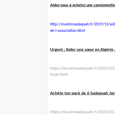
Aidez-nous à achetez une camionnette p
http://muslimsadaquah.fr/2019/
12/aid
de-l-association.html
Urgent : Aider une sœur en Algérie 
https://muslimsadaquah.fr/2023/03/
loyer.html
Achète ton pack de 6 Sadaquah Jari
https://muslimsadaquah.fr/2023/03/