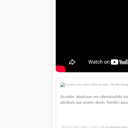
Assalâm 'alaykoum wa rahmatoullahi wa
attribuée aux ayants-droits. Familles pauv