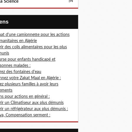
54
a Science
Liens
at d'une camionnette pour les actions
anitaires en Algérie
rir des colis alimentaires pour les plus
munis
rse pour enfants handicapé et
sonnes malades :
rez des fontaines d'eau
nez votre Zakat Maal en Algérie :
ez plusieurs familles à avoir leurs
ements
s pour actions en général :
rir un Climatiseur aux plus démunis
rir un réfrigérateur aux plus démunis :
ya, Compensation serment :