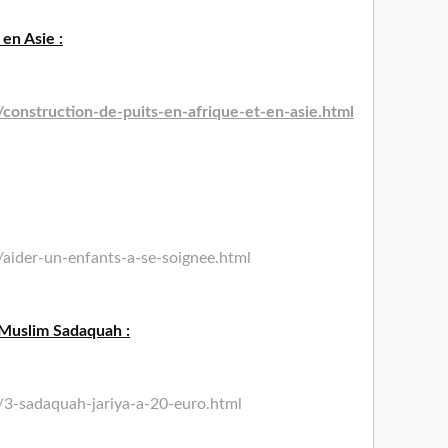
en Asie :
construction-de-puits-
en-afrique-et-en-asie.html
aider-un-enfants-a-se-
soignee.html
 Muslim Sadaquah :
3-sadaquah-jariya-a-
20-euro.html