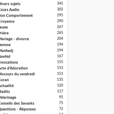
345
ivers sujets
302
ours Audio
295
Bon Comportement
290
Croyance
267
eune
265
rière
204
ariage - divorce
194
Femme
194
Manhadj
167
Tawhid
155
nvocations
153
cte d'Adoration
151
iscours du vendredi
135
Coran
120
ctualité
117
adits
95
èlerinage
75
onseils des Savants
72
uestions - Réponses