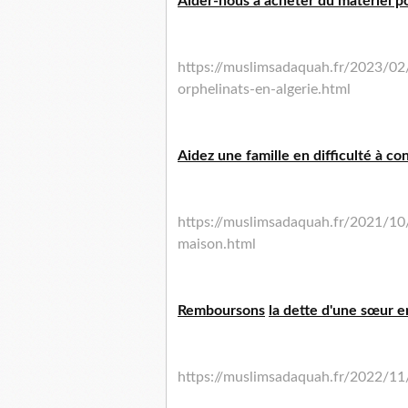
Aider-nous à acheter du matériel po
https://muslimsadaquah.fr/2023/02
orphelinats-en-algerie.html
Aidez une famille en difficulté à co
https://muslimsadaquah.fr/
2021/10/
maison.html
Remboursons
la dette d'une sœur en
https://muslimsadaquah.fr/
2022/11/