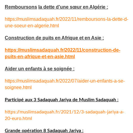
Remboursons
la dette d'une sœur en Algérie :
https://muslimsadaquah.fr/
2022/11/remboursons-la-dette-
d-
une-soeur-en-algerie.html
Construction de puits en Afrique et en Asie :
https://muslimsadaquah.fr/
2022/11/construction-de-
puits-
en-afrique-et-en-asie.html
Aider un enfants à se soignée :
https://muslimsadaquah.fr/
2022/07/aider-un-enfants-a-se-
soignee.html
Participé aux 3 Sadaquah Jariya de Muslim Sadaquah :
https://muslimsadaquah.fr/
2021/12/3-sadaquah-jariya-a-
20-euro.html
Grande opération 8 Sadaquah Jariya :