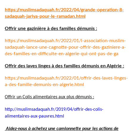
https://muslimsadaquah.fr/
2022/04/grande-operation-8-
sadaquah-jariya-pour-le-
ramadan.html
Offrir une gazinière à des familles démunis :
https://muslimsadaquah.fr/
2022/01/l-association-muslim-
sadaquah-lance-une-cagnotte-
pour-offrir-des-gaziniere-a-
des-familles-en-difficulte-en-
algerie-qui-ont-pas-de-ga
Offrir des laves linges à des familles démunis en Algérie :
https://muslimsadaquah.fr/
2022/01/offrir-des-laves-
linges-
a-des-famille-demunis-
en-algerie.html
Offrir un Colis alimentaires aux plus démunis :
http://muslimsadaquah.fr/2019/
04/offrir-des-colis-
alimentaires-aux-pauvres.html
Aidez-nous à achetez une camionnette pour les actions de