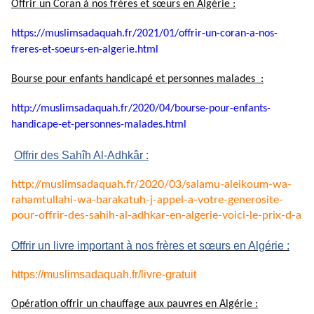
Offrir un Coran à nos frères et sœurs en Algérie :
https://muslimsadaquah.fr/
2021/01/offrir-un-coran-a-nos-
freres-et-soeurs-en-algerie.
html
Bourse pour enfants handicapé et personnes malades :
http://muslimsadaquah.fr/2020/
04/bourse-pour-enfants-
handicape-et-personnes-
malades.html
Offrir des Sahîh Al-Adhkâr :
http://muslimsadaquah.fr/2020/
03/salamu-aleikoum-wa-
rahamtullahi-wa-barakatuh-j-
appel-a-votre-generosite-
pour-
offrir-des-sahih-al-adhkar-en-
algerie-voici-le-prix-d-a
Offrir un livre important à nos frères et sœurs en Algérie :
https://muslimsadaquah.fr/
livre-gratuit
Opération offrir un chauffage aux pauvres en Algérie :