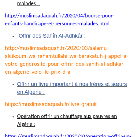
malades :
http://muslimsadaquah.fr/2020/
04/bourse-pour-
enfants-
handicape-et-personnes-
malades.html
Offrir des Sahîh Al-Adhkâr :
http://muslimsadaquah.fr/2020/
03/salamu-
aleikoum-wa-
rahamtullahi-wa-barakatuh-j-
appel-a-
votre-generosite-pour-
offrir-des-sahih-al-adhkar-
en-
algerie-voici-le-prix-d-a
Offrir un livre important à nos frères et sœurs
en Algérie :
https://muslimsadaquah.fr/
livre-gratuit
Opération offrir un chauffage aux pauvres en
Algérie :
https://muslimsadaquah.fr/
2020/10/operation-offrir-un-