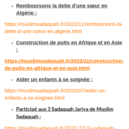
Remboursons
la dette d'une sœur en
Algérie :
https://muslimsadaquah.fr/
2022/11/remboursons-la-
dette-
d-une-soeur-en-algerie.html
Construction de puits en Afrique et en Asie
:
https://muslimsadaquah.fr/
2022/11/construction-
de-puits-
en-afrique-et-en-asie.html
Aider un enfants à se soignée :
https://muslimsadaquah.fr/
2022/07/aider-un-
enfants-a-se-
soignee.html
Participé aux 3 Sadaquah Jariya de Muslim
Sadaquah :
https://muslimsadaquah.fr/
2021/12/3-sadaquah-