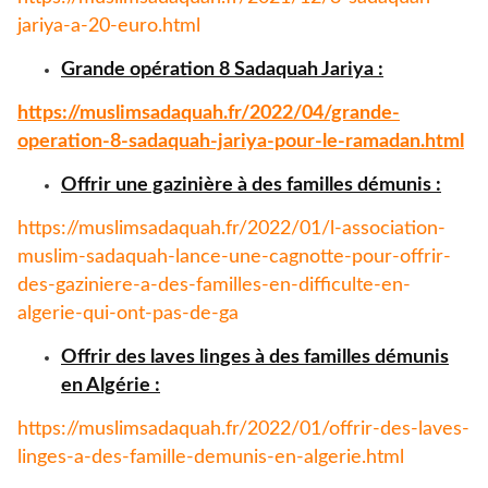
jariya-a-
20-euro.html
Grande opération 8 Sadaquah Jariya :
https://muslimsadaquah.fr/
2022/04/grande-
operation-8-
sadaquah-jariya-pour-le-
ramadan.html
Offrir une gazinière à des familles démunis :
https://muslimsadaquah.fr/
2022/01/l-association-
muslim-
sadaquah-lance-une-cagnotte-
pour-offrir-
des-gaziniere-a-
des-familles-en-difficulte-en-
algerie-qui-ont-pas-de-ga
Offrir des laves linges à des familles démunis
en Algérie :
https://muslimsadaquah.fr/
2022/01/offrir-des-laves-
linges-a-des-famille-demunis-
en-algerie.html