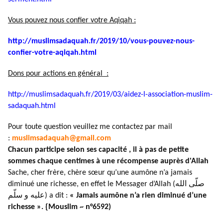
Vous pouvez nous confier votre Aqiqah :
http://muslimsadaquah.fr/2019/
10/vous-pouvez-nous-
confier-
votre-aqiqah.html
Dons pour actions en général :
http://muslimsadaquah.fr/2019/
03/aidez-l-association-muslim-
sadaquah.html
Pour toute question veuillez me contactez par mail
:
muslimsadaquah@gmail.com
Chacun participe selon ses capacité , il à pas de petite
sommes chaque centimes à une récompense auprès d'Allah
Sache, cher frère, chère sœur qu’une aumône n’a jamais
diminué une richesse, en effet le Messager d’Allah (صلّى الله
عليه و سلّم) a dit :
« Jamais aumône n’a rien diminué d’une
richesse ». {Mouslim ~ n°6592)