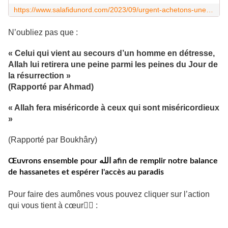
https://www.salafidunord.com/2023/09/urgent-achetons-une-chaise-roulante-pour-une-soeur-qui-a-perdu-ses-2-jambes.html
N’oubliez pas que :
« Celui qui vient au secours d’un homme en détresse,
Allah lui retirera une peine parmi les peines du Jour de
la résurrection »
(Rapporté par Ahmad)
« Allah fera miséricorde à ceux qui sont miséricordieux
»
(Rapporté par Boukhâry)
Œuvrons ensemble pour الله afin de remplir notre balance
de hassanetes et espérer l'accès au paradis
Pour faire des aumônes vous pouvez cliquer sur l’action
qui vous tient à cœur👇🏼 :