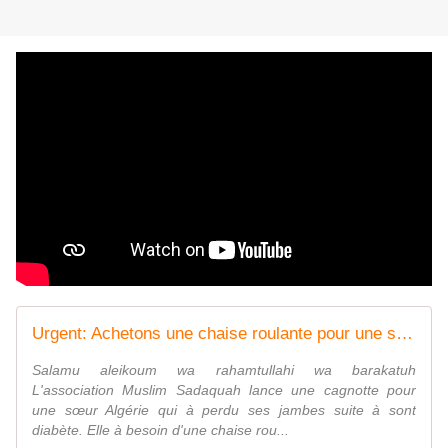
Urgent: Achetons une chaise roulante pour une sœur qui à perdu ses 2 jambes - Salafidunord
Salamu aleikoum wa rahamtullahi wa barakatuh
L'association Muslim Sadaquah lance une cagnotte pour
une sœur Algérie qui à perdu ses jambes suite à sont
diabète. Elle à besoin d'une chaise rou...