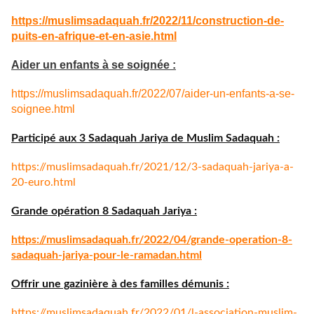
https://muslimsadaquah.fr/
2022/11/construction-de-
puits-
en-afrique-et-en-asie.html
Aider un enfants à se soignée :
https://muslimsadaquah.fr/
2022/07/aider-un-enfants-a-se-
soignee.html
Participé aux 3 Sadaquah Jariya de Muslim Sadaquah :
https://muslimsadaquah.fr/
2021/12/3-sadaquah-jariya-a-
20-euro.html
Grande opération 8 Sadaquah Jariya :
https://muslimsadaquah.fr/
2022/04/grande-operation-8-
sadaquah-jariya-pour-le-
ramadan.html
Offrir une gazinière à des familles démunis :
https://muslimsadaquah.fr/
2022/01/l-association-muslim-