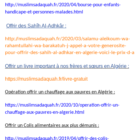
http://muslimsadaquah.fr/2020/
04/bourse-pour-enfants-
handicape-et-personnes-
malades.html
Offrir des Sahîh Al-Adhkâr :
http://muslimsadaquah.fr/2020/
03/salamu-aleikoum-wa-
rahamtullahi-wa-barakatuh-j-
appel-a-votre-generosite-
pour-
offrir-des-sahih-al-adhkar-en-
algerie-voici-le-prix-d-a
Offrir un livre important à nos frères et sœurs en Algérie :
https://muslimsadaquah.fr/
livre-gratuit
Opération offrir un chauffage aux pauvres en Algérie :
https://muslimsadaquah.fr/
2020/10/operation-offrir-un-
chauffage-aux-pauvres-en-
algerie.html
Offrir un Colis alimentaires aux plus démunis :
http://muslimsadaquah.fr/2019/
04/offrir-des-colis-