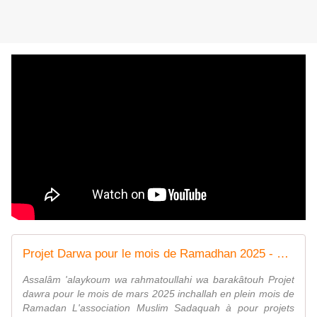
Projet Darwa pour le mois de Ramadhan 2025 - Muslim Sadaquah
Assalâm 'alaykoum wa rahmatoullahi wa barakâtouh Projet
dawra pour le mois de mars 2025 inchallah en plein mois de
Ramadan L'association Muslim Sadaquah à pour projets