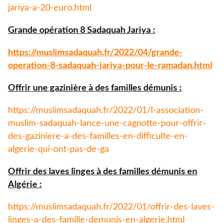
jariya-a-
20-euro.html
Grande opération 8 Sadaquah Jariya :
https://muslimsadaquah.fr/
2022/04/grande-
operation-8-
sadaquah-jariya-pour-le-
ramadan.html
Offrir une gazinière à des familles démunis :
https://muslimsadaquah.fr/
2022/01/l-association-
muslim-
sadaquah-lance-une-cagnotte-
pour-offrir-
des-gaziniere-a-
des-familles-en-difficulte-en-
algerie-qui-ont-pas-de-ga
Offrir des laves linges à des familles démunis en
Algérie :
https://muslimsadaquah.fr/
2022/01/offrir-des-laves-
linges-a-des-famille-demunis-
en-algerie.html