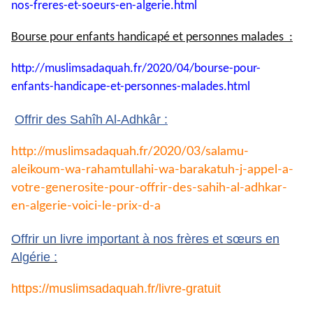
nos-
freres-et-soeurs-en-algerie.
html
Bourse pour enfants handicapé et personnes malades :
http://muslimsadaquah.fr/2020/
04/bourse-pour-
enfants-
handicape-et-personnes-
malades.html
Offrir des Sahîh Al-Adhkâr :
http://muslimsadaquah.fr/2020/
03/salamu-
aleikoum-wa-
rahamtullahi-wa-barakatuh-j-
appel-a-
votre-generosite-pour-
offrir-des-sahih-al-adhkar-
en-
algerie-voici-le-prix-d-a
Offrir un livre important à nos frères et sœurs en
Algérie :
https://muslimsadaquah.fr/
livre-gratuit