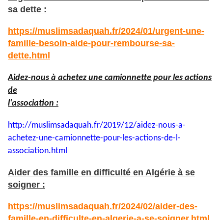
sa dette :
https://muslimsadaquah.fr/2024/01/urgent-une-
famille-besoin-aide-pour-rembourse-sa-
dette.html
Aidez-nous à achetez une camionnette pour les actions
de
l'association :
http://muslimsadaquah.fr/2019/
12/aidez-nous-a-
achetez-une-
camionnette-pour-les-actions-
de-l-
association.html
Aider des famille en difficulté en Algérie à se
soigner :
https://muslimsadaquah.fr/2024/02/aider-des-
famille-en-difficulte-en-algerie-a-se-soigner.html