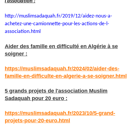
l'association :
http://muslimsadaquah.fr/2019/
12/aidez-nous-a-
achetez-une-
camionnette-pour-les-actions-
de-l-
association.html
Aider des famille en difficulté en Algérie à se
soigner :
https://muslimsadaquah.fr/2024/02/aider-des-
famille-en-difficulte-en-algerie-a-se-soigner.html
5 grands projets de l'association Muslim
Sadaquah pour 20 euro :
https://muslimsadaquah.fr/2023/10/5-grand-
projets-pour-20-euro.html