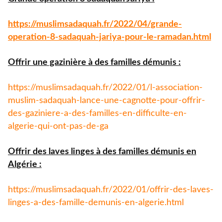
https://muslimsadaquah.fr/
2022/04/grande-
operation-8-
sadaquah-jariya-pour-le-
ramadan.html
Offrir une gazinière à des familles démunis :
https://muslimsadaquah.fr/
2022/01/l-association-
muslim-
sadaquah-lance-une-cagnotte-
pour-offrir-
des-gaziniere-a-
des-familles-en-difficulte-en-
algerie-qui-ont-pas-de-ga
Offrir des laves linges à des familles démunis en
Algérie :
https://muslimsadaquah.fr/
2022/01/offrir-des-laves-
linges-a-des-famille-demunis-
en-algerie.html