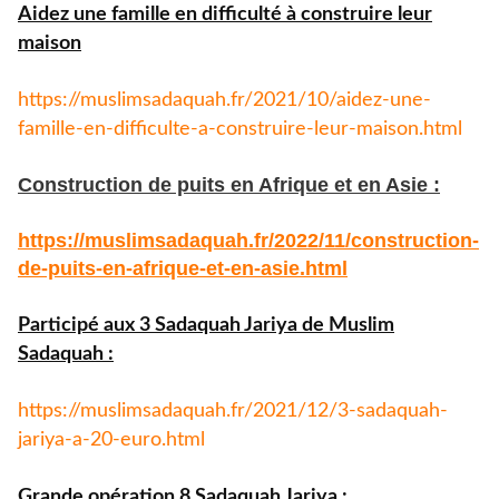
Aidez une famille en difficulté à construire leur
maison
https://muslimsadaquah.fr/
2021/10/aidez-une-
famille-en-
difficulte-a-construire-leur-
maison.html
Construction de puits en Afrique et en Asie :
https://muslimsadaquah.fr/
2022/11/construction-
de-puits-
en-afrique-et-en-asie.html
Participé aux 3 Sadaquah Jariya de Muslim
Sadaquah :
https://muslimsadaquah.fr/
2021/12/3-sadaquah-
jariya-a-
20-euro.html
Grande opération 8 Sadaquah Jariya :