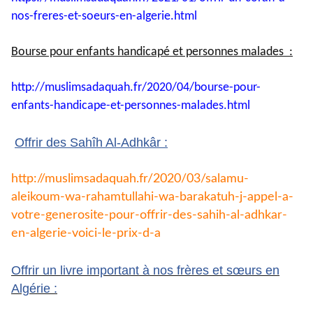
nos-
freres-et-soeurs-en-algerie.
html
Bourse pour enfants handicapé et personnes malades :
http://muslimsadaquah.fr/2020/
04/bourse-pour-
enfants-
handicape-et-personnes-
malades.html
Offrir des Sahîh Al-Adhkâr :
http://muslimsadaquah.fr/2020/
03/salamu-
aleikoum-wa-
rahamtullahi-wa-barakatuh-j-
appel-a-
votre-generosite-pour-
offrir-des-sahih-al-adhkar-
en-
algerie-voici-le-prix-d-a
Offrir un livre important à nos frères et sœurs en
Algérie :