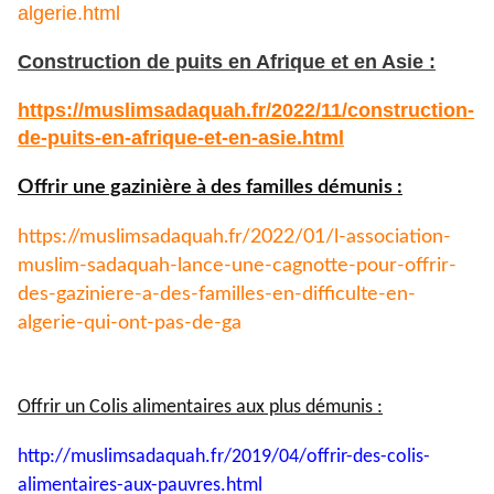
algerie.html
Construction de puits en Afrique et en Asie :
https://muslimsadaquah.fr/
2022/11/construction-
de-puits-
en-afrique-et-en-asie.html
Offrir une gazinière à des familles démunis :
https://muslimsadaquah.fr/
2022/01/l-association-
muslim-
sadaquah-lance-une-cagnotte-
pour-offrir-
des-gaziniere-a-
des-familles-en-difficulte-en-
algerie-qui-ont-pas-de-ga
Offrir un Colis alimentaires aux plus démunis :
http://muslimsadaquah.fr/2019/
04/offrir-des-colis-
alimentaires-aux-pauvres.html