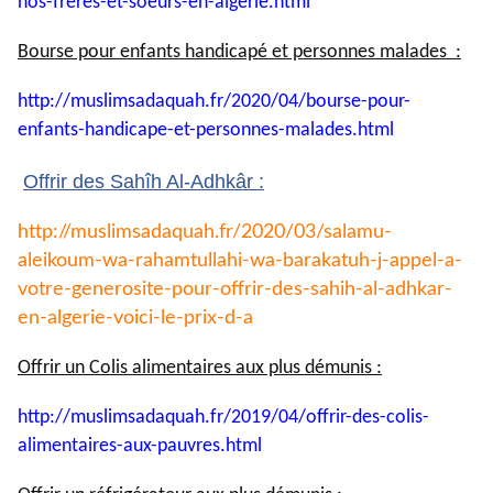
nos-
freres-et-soeurs-en-algerie.
html
Bourse pour enfants handicapé et personnes malades :
http://muslimsadaquah.fr/2020/
04/bourse-pour-
enfants-
handicape-et-personnes-
malades.html
Offrir des Sahîh Al-Adhkâr :
http://muslimsadaquah.fr/2020/
03/salamu-
aleikoum-wa-
rahamtullahi-wa-barakatuh-j-
appel-a-
votre-generosite-pour-
offrir-des-sahih-al-adhkar-
en-
algerie-voici-le-prix-d-a
Offrir un Colis alimentaires aux plus démunis :
http://muslimsadaquah.fr/2019/
04/offrir-des-colis-
alimentaires-aux-pauvres.html