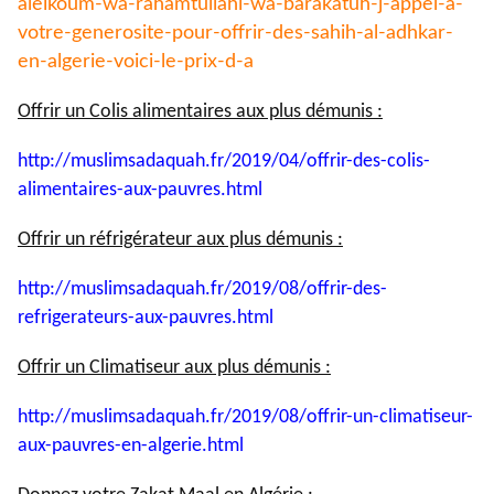
aleikoum-wa-
rahamtullahi-wa-barakatuh-j-
appel-a-
votre-generosite-pour-
offrir-des-sahih-al-adhkar-
en-
algerie-voici-le-prix-d-a
Offrir un Colis alimentaires aux plus démunis :
http://muslimsadaquah.fr/2019/
04/offrir-des-colis-
alimentaires-aux-pauvres.html
Offrir un réfrigérateur aux plus démunis :
http://muslimsadaquah.fr/2019/
08/offrir-des-
refrigerateurs-
aux-pauvres.html
Offrir un Climatiseur aux plus démunis :
http://muslimsadaquah.fr/2019/
08/offrir-un-climatiseur-
aux-
pauvres-en-algerie.html