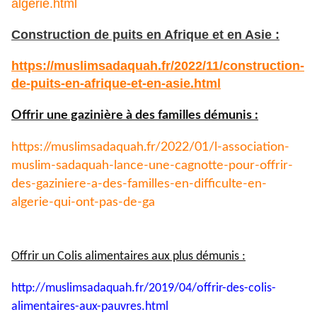
algerie.html
Construction de puits en Afrique et en Asie :
https://muslimsadaquah.fr/
2022/11/construction-
de-puits-
en-afrique-et-en-asie.html
Offrir une gazinière à des familles démunis :
https://muslimsadaquah.fr/
2022/01/l-association-
muslim-
sadaquah-lance-une-cagnotte-
pour-offrir-
des-gaziniere-a-
des-familles-en-difficulte-en-
algerie-qui-ont-pas-de-ga
Offrir un Colis alimentaires aux plus démunis :
http://muslimsadaquah.fr/2019/
04/offrir-des-colis-
alimentaires-aux-pauvres.html