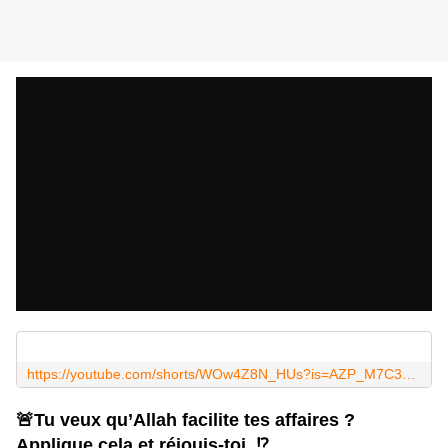
https://youtube.com/shorts/WOw4Z8N_HUs?is=AZP_M7C3RC8SOTS6
🚨
Tu veux qu’Allah facilite tes affaires ?
Applique cela et réjouis-toi..
⁉️