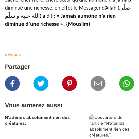
Sache, cher frère, chère sœur qu’une aumône n’a jamais
diminué une richesse, en effet le Messager d’Allah (صلّى
الله عليه و سلّم) a dit :
« Jamais aumône n’a rien
diminué d’une richesse ». {Mouslim)
#Vidéos
Partager
Vous aimerez aussi
N'attends absolument rien des
créatures.