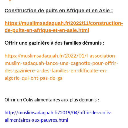
Construction de puits en Afrique et en Asie :
https://muslimsadaquah.fr/
2022/11/construction-
de-puits-
en-afrique-et-en-asie.html
Offrir une gazinière à des familles démunis :
https://muslimsadaquah.fr/
2022/01/l-association-
muslim-
sadaquah-lance-une-cagnotte-
pour-offrir-
des-gaziniere-a-
des-familles-en-difficulte-en-
algerie-qui-ont-pas-de-ga
Offrir un Colis alimentaires aux plus démunis :
http://muslimsadaquah.fr/2019/
04/offrir-des-colis-
alimentaires-aux-pauvres.html