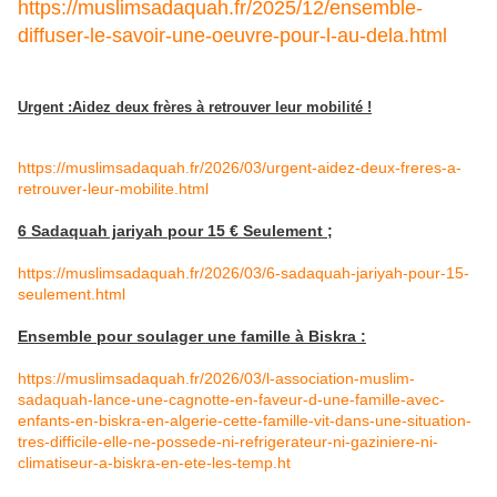
https://muslimsadaquah.fr/2025/12/ensemble-
diffuser-le-savoir-une-oeuvre-pour-l-au-dela.html
Urgent :Aidez deux frères à retrouver leur mobilité !
https://muslimsadaquah.fr/2026/03/urgent-aidez-deux-freres-a-
retrouver-leur-mobilite.html
6 Sadaquah jariyah pour 15 € Seulement ;
https://muslimsadaquah.fr/2026/03/6-sadaquah-jariyah-pour-15-
seulement.html
Ensemble pour soulager une famille à Biskra :
https://muslimsadaquah.fr/2026/03/l-association-muslim-
sadaquah-lance-une-cagnotte-en-faveur-d-une-famille-avec-
enfants-en-biskra-en-algerie-cette-famille-vit-dans-une-situation-
tres-difficile-elle-ne-possede-ni-refrigerateur-ni-gaziniere-ni-
climatiseur-a-biskra-en-ete-les-temp.ht