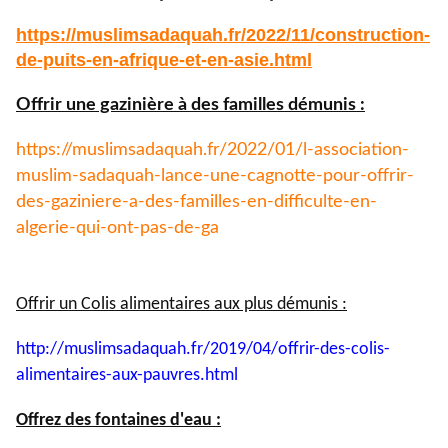
https://muslimsadaquah.fr/
2022/11/construction-
de-puits-
en-afrique-et-en-asie.html
Offrir une gazinière à des familles démunis :
https://muslimsadaquah.fr/
2022/01/l-association-
muslim-
sadaquah-lance-une-cagnotte-
pour-offrir-
des-gaziniere-a-
des-familles-en-difficulte-en-
algerie-qui-ont-pas-de-ga
Offrir un Colis alimentaires aux plus démunis :
http://muslimsadaquah.fr/2019/
04/offrir-des-colis-
alimentaires-aux-pauvres.html
Offrez des fontaines d'eau :