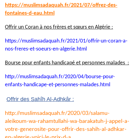
https://muslimsadaquah.fr/
2021/07/offrez-des-
fontaines-
d-eau.html
Offrir un Coran à nos frères et sœurs en Algérie :
https://muslimsadaquah.fr/
2021/01/offrir-un-coran-a-
nos-
freres-et-soeurs-en-algerie.
html
Bourse pour enfants handicapé et personnes malades :
http://muslimsadaquah.fr/2020/
04/bourse-pour-
enfants-
handicape-et-personnes-
malades.html
Offrir des Sahîh Al-Adhkâr :
http://muslimsadaquah.fr/2020/
03/salamu-
aleikoum-wa-
rahamtullahi-wa-barakatuh-j-
appel-a-
votre-generosite-pour-
offrir-des-sahih-al-adhkar-
en-
algerie-voici-le-prix-d-a