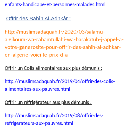
enfants-
handicape-et-personnes-
malades.html
Offrir des Sahîh Al-Adhkâr :
http://muslimsadaquah.fr/2020/
03/salamu-
aleikoum-wa-
rahamtullahi-wa-barakatuh-j-
appel-a-
votre-generosite-pour-
offrir-des-sahih-al-adhkar-
en-
algerie-voici-le-prix-d-a
Offrir un Colis alimentaires aux plus démunis :
http://muslimsadaquah.fr/2019/
04/offrir-des-colis-
alimentaires-aux-pauvres.html
Offrir un réfrigérateur aux plus démunis :
http://muslimsadaquah.fr/2019/
08/offrir-des-
refrigerateurs-
aux-pauvres.html