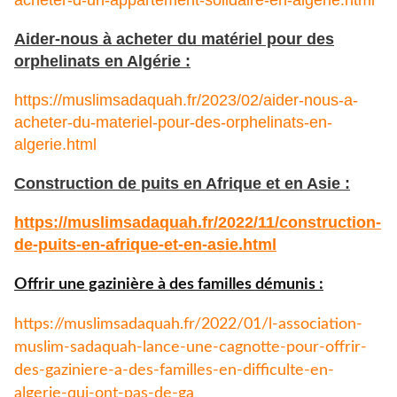
Aider-nous à acheter du matériel pour des
orphelinats en Algérie :
https://muslimsadaquah.fr/2023/02/aider-nous-a-
acheter-du-materiel-pour-des-orphelinats-en-
algerie.html
Construction de puits en Afrique et en Asie :
https://muslimsadaquah.fr/
2022/11/construction-
de-puits-
en-afrique-et-en-asie.html
Offrir une gazinière à des familles démunis :
https://muslimsadaquah.fr/
2022/01/l-association-
muslim-
sadaquah-lance-une-cagnotte-
pour-offrir-
des-gaziniere-a-
des-familles-en-difficulte-en-
algerie-qui-ont-pas-de-ga