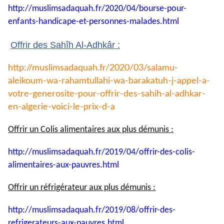
http://muslimsadaquah.fr/2020/
04/bourse-pour-
enfants-
handicape-et-personnes-
malades.html
Offrir des Sahîh Al-Adhkâr :
http://muslimsadaquah.fr/2020/
03/salamu-
aleikoum-wa-
rahamtullahi-wa-barakatuh-j-
appel-a-
votre-generosite-pour-
offrir-des-sahih-al-adhkar-
en-
algerie-voici-le-prix-d-a
Offrir un Colis alimentaires aux plus démunis :
http://muslimsadaquah.fr/2019/
04/offrir-des-colis-
alimentaires-aux-pauvres.html
Offrir un réfrigérateur aux plus démunis :
http://muslimsadaquah.fr/2019/
08/offrir-des-
refrigerateurs-
aux-pauvres.html