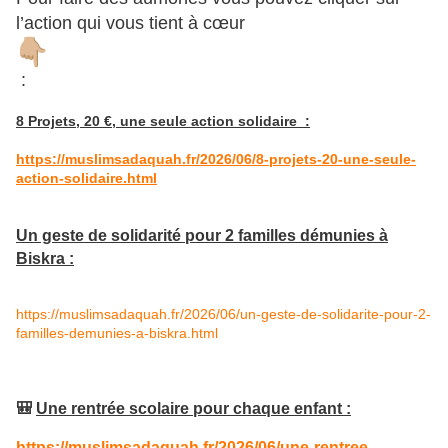
l’action qui vous tient à cœur
:
8 Projets, 20 €, une seule action solidaire :
https://muslimsadaquah.fr/2026/06/8-projets-20-une-seule-
action-solidaire.html
Un geste de solidarité pour 2 familles démunies à
Biskra :
https://muslimsadaquah.fr/2026/06/un-geste-de-solidarite-pour-2-
familles-demunies-a-biskra.html
🎒
Une rentrée scolaire pour chaque enfant :
https://muslimsadaquah.fr/2026/06/une-rentree-