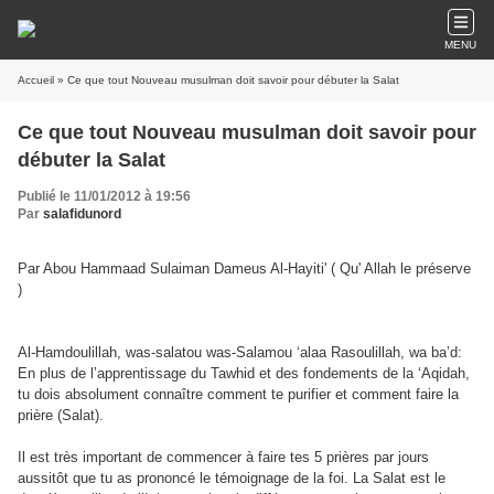
MENU
Accueil
» Ce que tout Nouveau musulman doit savoir pour débuter la Salat
Ce que tout Nouveau musulman doit savoir pour
débuter la Salat
Publié le 11/01/2012 à 19:56
Par
salafidunord
Par Abou Hammaad Sulaiman Dameus Al-Hayiti' ( Qu' Allah le préserve
)
Al-Hamdoulillah, was-salatou was-Salamou ‘alaa Rasoulillah, wa ba’d:
En plus de l’apprentissage du Tawhid et des fondements de la ‘Aqidah,
tu dois absolument connaître comment te purifier et comment faire la
prière (Salat).
Il est très important de commencer à faire tes 5 prières par jours
aussitôt que tu as prononcé le témoignage de la foi. La Salat est le