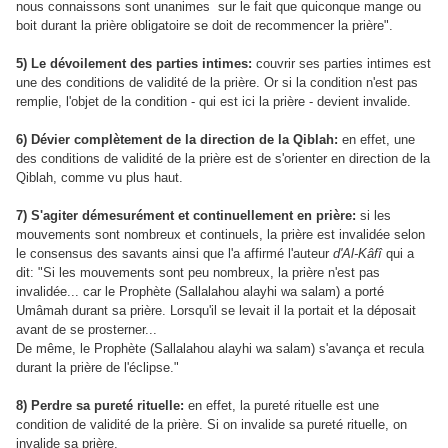
nous connaissons sont unanimes sur le fait que quiconque mange ou
boit durant la prière obligatoire se doit de recommencer la prière".
5) Le dévoilement des parties intimes:
couvrir ses parties intimes est
une des conditions de validité de la prière. Or si la condition n'est pas
remplie, l'objet de la condition - qui est ici la prière - devient invalide.
6) Dévier complètement de la direction de la Qiblah:
en effet, une
des conditions de validité de la prière est de s'orienter en direction de la
Qiblah, comme vu plus haut.
7) S'agiter démesurément et continuellement en prière:
si les
mouvements sont nombreux et continuels, la prière est invalidée selon
le consensus des savants ainsi que l'a affirmé l'auteur
d'Al-Kâfî
qui a
dit: "Si les mouvements sont peu nombreux, la prière n'est pas
invalidée... car le Prophète (Sallalahou alayhi wa salam) a porté
Umâmah durant sa prière. Lorsqu'il se levait il la portait et la déposait
avant de se prosterner...
De même, le Prophète (Sallalahou alayhi wa salam) s'avança et recula
durant la prière de l'éclipse."
8) Perdre sa pureté rituelle:
en effet, la pureté rituelle est une
condition de validité de la prière. Si on invalide sa pureté rituelle, on
invalide sa prière.