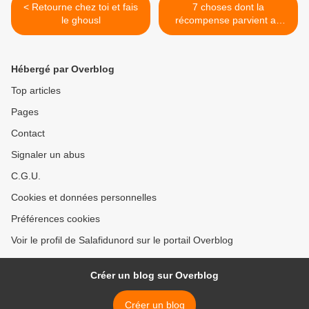
< Retourne chez toi et fais
7 choses dont la
le ghousl
récompense parvient au
serviteur dans sa tombe
après sa mort >
Hébergé par Overblog
Top articles
Pages
Contact
Signaler un abus
C.G.U.
Cookies et données personnelles
Préférences cookies
Voir le profil de Salafidunord sur le portail Overblog
Créer un blog sur Overblog
Créer un blog