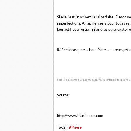
Si elle l'est, inscrivez-la lui parfaite. Si mo
imperfections. Ainsi, il en sera pour tous ses
leur actif et a fortiori ni prières surérogatoire
Réfléchissez, mes chers frères et sœurs, et c
http://d1.islamhouse.com/data/fr/ih_articles/fr-pourqu
Source :
http://www.islamhouse.com
Tag(s) :
#Prière