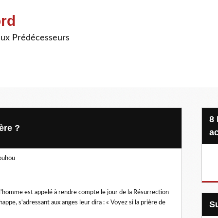
ord
ieux Prédécesseurs
8 Projets, 20 €, une seule
ère ?
ac
touhou
 l'homme est appelé à rendre compte le jour de la Résurrection
happe, s'adressant aux anges leur dira : « Voyez si la prière de