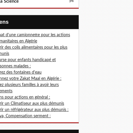
54
a Science
Liens
at d'une camionnette pour les actions
anitaires en Algérie
rir des colis alimentaires pour les plus
munis
rse pour enfants handicapé et
sonnes malades :
rez des fontaines d'eau
nez votre Zakat Maal en Algérie :
ez plusieurs familles à avoir leurs
ements
s pour actions en général :
rir un Climatiseur aux plus démunis
rir un réfrigérateur aux plus démunis :
ya, Compensation serment :