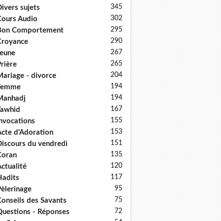
345
ivers sujets
302
ours Audio
295
Bon Comportement
290
Croyance
267
eune
265
rière
204
ariage - divorce
194
Femme
194
Manhadj
167
Tawhid
155
nvocations
153
cte d'Adoration
151
iscours du vendredi
135
Coran
120
ctualité
117
adits
95
èlerinage
75
onseils des Savants
72
uestions - Réponses