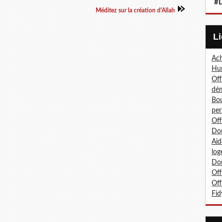
#L
Méditez sur la création d'Allah
Ach
Hum
Off
dé
Bou
per
Off
Don
Aid
log
Don
Off
Off
Fid