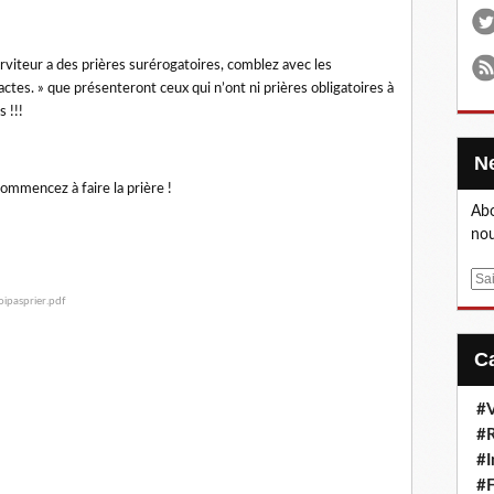
n serviteur a des prières surérogatoires, comblez avec les
 actes. » que présenteront ceux qui n’ont ni prières obligatoires à
s !!!
ommencez à faire la prière !
Abo
nou
E
m
oipasprier.pdf
a
i
l
#V
#R
#I
#