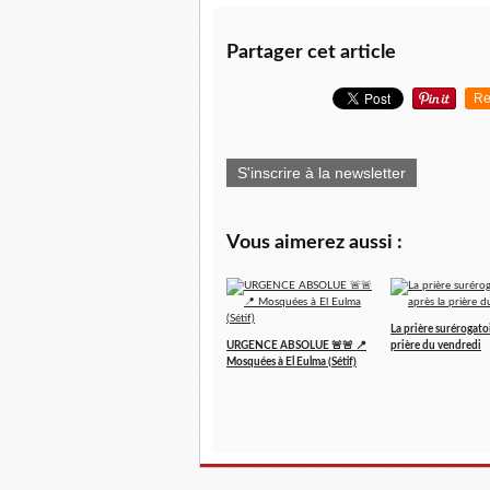
Partager cet article
Re
S'inscrire à la newsletter
Vous aimerez aussi :
La prière surérogatoi
URGENCE ABSOLUE 🚨🚨 📍
prière du vendredi
Mosquées à El Eulma (Sétif)