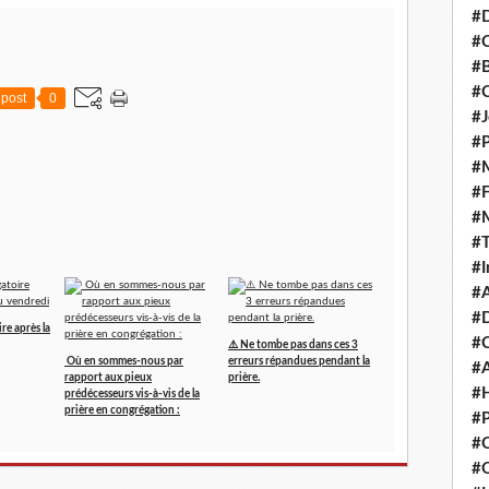
#D
#C
#
#
post
0
#J
#P
#M
#
#
#
#I
#A
#D
re après la
#
⚠️ Ne tombe pas dans ces 3
Où en sommes-nous par
erreurs répandues pendant la
#A
rapport aux pieux
prière.
#H
prédécesseurs vis-à-vis de la
prière en congrégation :
#P
#C
#Q