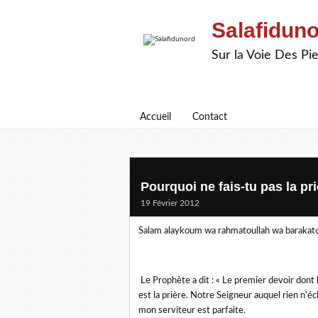
Salafidun
Sur la Voie Des P
Accueil
Contact
Pourquoi ne fais-tu pas la pri
19 Février 2012
Salam alaykoum wa rahmatoullah wa baraka
Le Prophète a dit : « Le premier devoir dont
est la prière. Notre Seigneur auquel rien n'éc
mon serviteur est parfaite.