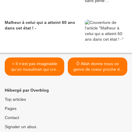
Malheur à celui qui a atteint 60 ans
dans cet état ! -
< Il n'est pas imaginable
Ô Allah donne nous ce
qu'un musulman qui croit
genre de coeur proche de
en Allah n'accomplisse
toi >
aucune oeuvre
Hébergé par Overblog
Top articles
Pages
Contact
Signaler un abus