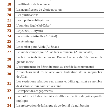
18
La diffusion de la science
19
La magnificence de glorieux coran
20
Les purifications
21
Les 5 prières obligatoires
22
L'aumône légale(Al-Zakat)
23
Le jeune (Al-Siyam)
24
La retraite spirituelle (A-i'tikaf)
25
Le pèlerinage
26
Le combat pour Allah (Al-Jihad)
27
Le fait de camper pour Allah face à l'ennemi (Al-murabatat)
Le fait de tenir ferme devant l'ennemi et non de fuir devant la
28
grande mêlée
29
L'acquittement du 5éme du butin au chef de la communauté
Affranchissement d'une âme avec l'intention de se rapprocher
30
de Allah
Les expiations relatives aux crimes et délits qui sont au nombre
31
de 4 selon le livre saint et la sunna
32
Le respect des engagements
La multiplicité des bienfaits de Allah et l'action de grâce qu'elle
33
implique
34
La préservation de la langue de ce dont il n'a nul besoin