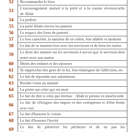
52
Recommander le bien
L'encouragement mutuel à la piété et à la crainte révérencielle
53
de Allah
54
La pudeur
55
La piété filiale envers les parents
56
Le respect des liens de parenté
57
Le bon caractère, la maitrise de sa colère, être affable et modeste
58
Le fait de se montrer bon avec les serviteurs et de bien les traiter
Le droit des maitres sur les serviteurs à savoir que le serviteur doit
59
rester avec son maitre
60
Droits des enfants et des épouses
61
Se rapprocher des gens de la foi, leur témoigner de l'affection, etc
62
Le fait de répondre aux salutations
63
Rendre visite au malade
64
La prière sur celui qui est mort
65
Le fait de dire à celui qui éternue : Allah te prenne en miséricorde
Le fait de s'éloigner des impies et des corrupteurs et d'être ferme
66
avec eux
67
Le fait d'honorer le voisin
68
Le fait d'honorer l'invité
Le fait de préserver les pécheurs et de ne pas les
69