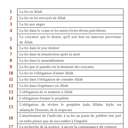
1
La foi en Allah
2
La foi en les envoyés de Allah
3
La foi aux anges
4
La foi dans le coran et les autres livres divins précédents
La croyance que le destin, qu'il soit bon ou mauvais provienne
5
de Allah
6
La foi dans le jour dernier
7
La foi dans la résurrection après la mort
8
La foi dans le rassemblement
9
La foi que le paradis est la demeure des croyants
10
La foi en l'obligation d'aimer Allah
11
La foi dans l'obligation de craindre Allah
12
La foi dans l'espérance en Allah
13
L'obligation de se remettre à Allah
14
L'obligation d'aimer le prophète
L'obligation de révérer le prophète (sala Allahu 'alyhi wa
15
salam),de l'honorer, de le respecter
L'attachement de l'individu à sa foi au point de préférer étre jeté
16
en enfer plutot que de succomber à l'impiété
17
La recherche de la science, à savoir la connaissance du créateur