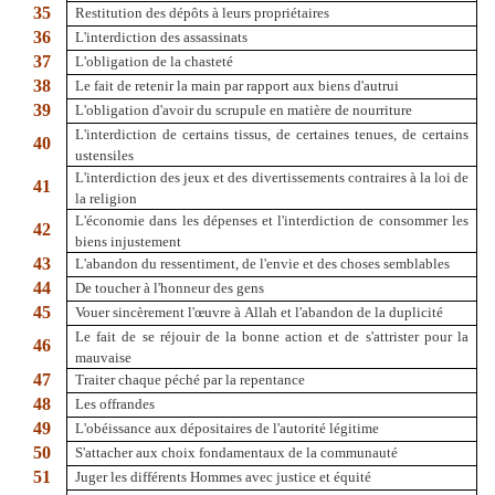
35
Restitution des dépôts à leurs propriétaires
36
L'interdiction des assassinats
37
L'obligation de la chasteté
38
Le fait de retenir la main par rapport aux biens d'autrui
39
L'obligation d'avoir du scrupule en matière de nourriture
L'interdiction de certains tissus, de certaines tenues, de certains
40
ustensiles
L'interdiction des jeux et des divertissements contraires à la loi de
41
la religion
L'économie dans les dépenses et l'interdiction de consommer les
42
biens injustement
43
L'abandon du ressentiment, de l'envie et des choses semblables
44
De toucher à l'honneur des gens
45
Vouer sincèrement l'œuvre à Allah et l'abandon de la duplicité
Le fait de se réjouir de la bonne action et de s'attrister pour la
46
mauvaise
47
Traiter chaque péché par la repentance
48
Les offrandes
49
L'obéissance aux dépositaires de l'autorité légitime
50
S'attacher aux choix fondamentaux de la communauté
51
Juger les différents Hommes avec justice et équité