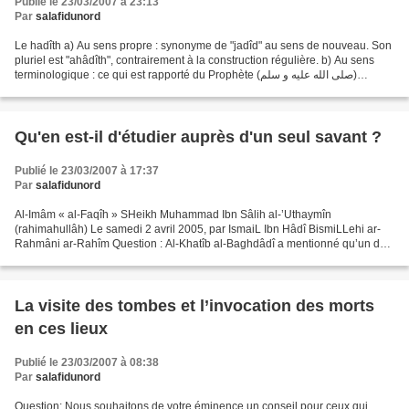
Publié le 23/03/2007 à 23:13
Par
salafidunord
Le hadîth a) Au sens propre : synonyme de "jadîd" au sens de nouveau. Son
pluriel est "ahâdîth", contrairement à la construction régulière. b) Au sens
terminologique : ce qui est rapporté du Prophète (صلى الله عليه و سلم)
comme paroles, actions, acquiescements...
Qu'en est-il d'étudier auprès d'un seul savant ?
Publié le 23/03/2007 à 17:37
Par
salafidunord
Al-Imâm « al-Faqîh » SHeikh Muhammad Ibn Sâlih al-’Uthaymîn
(rahimahullâh) Le samedi 2 avril 2005, par IsmaiL Ibn Hâdî BismiLLehi ar-
Rahmâni ar-Rahîm Question : Al-Khatîb al-Baghdâdî a mentionné qu’un des
aspects dans l’apprentissage de la science est...
La visite des tombes et l’invocation des morts
en ces lieux
Publié le 23/03/2007 à 08:38
Par
salafidunord
Question: Nous souhaitons de votre éminence un conseil pour ceux qui