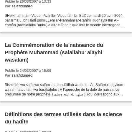
Publié le 26/03/2007 à 13:33
Par
salafidunord
SHeikh al-Imâm ’Abdel-’Azîz Ibn ’Abdullâh Ibn BâZ Le mardi 20 avril 2004,
par IsmaiL Ibn Hâdî BismiLLehi ar-Rahmâni ar-Rahîm Hudhayfa Ibn Al-
Yamân (radhiallâhu ’anhu) a dit : « Tandis que tout le monde interrogeait
l’Envoyé d’Allâh (sallallahu ’alayhi...
La Commémoration de la naissance du
Prophète Muhammad (salallahu' alayhi
wasalam)
Publié le 24/03/2007 à 15:09
Par
salafidunord
Bismillah wa salât wa salâm ’ala rassûlillah wa ba’d : As-Salâmu ’alaykum
wa rahmatoullâhi wa barakâtuhu : A l’approche de la date de naissance
présumée de notre prophète, ( صلى الله عليه وسلم ), (qui correspond aux
environs du 30 mars 2007), nous avons...
Définitions des termes utilisés dans la science
du hadîth