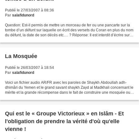
Publié le 27/03/2007 à 08:36
Par
salafidunord
Question: Est-il permis de mettre un morceau de fer ou une pancarte sur la
tombe d’un défunt sur laquelle on écrit des versets du Coran en plus du nom
du défunt, la date de son décès etc.… ? Réponse: Il est interdit d’écrire sur la
tombe du défunt des...
La Mosquée
Publié le 26/03/2007 à 18:54
Par
salafidunord
Voici un fichier audio AR/FR avec les paroles de Shaykh Abdoullah adh-
dhimâri du Yemen et le grand savant shaykh Zayd al Madkhali concernant le
mérite et la grande récompense dans le fait de construire une mosquée ou
d'aider à la construction d'une mosquée....
Qui est le « Groupe Victorieux » en Islâm - Et
l'obligation de prendre la vérité d'où qu'elle
vienne !