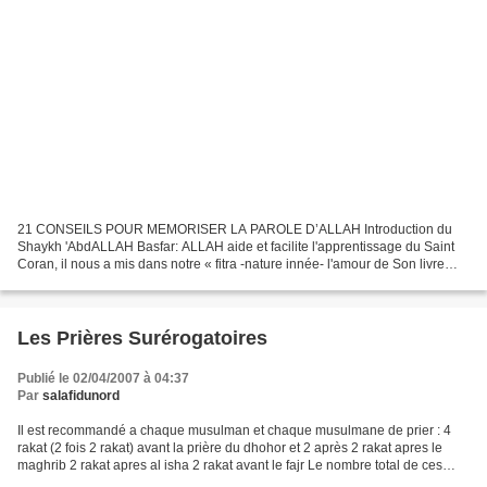
21 CONSEILS POUR MEMORISER LA PAROLE D’ALLAH Introduction du
Shaykh 'AbdALLAH Basfar: ALLAH aide et facilite l'apprentissage du Saint
Coran, il nous a mis dans notre « fitra -nature innée- l'amour de Son livre
comme Il nous a mis l'amour de Son Prophète...
Les Prières Surérogatoires
Publié le 02/04/2007 à 04:37
Par
salafidunord
Il est recommandé a chaque musulman et chaque musulmane de prier : 4
rakat (2 fois 2 rakat) avant la prière du dhohor et 2 après 2 rakat apres le
maghrib 2 rakat apres al isha 2 rakat avant le fajr Le nombre total de ces
rakat fait 12 et ces prières s'appellent...