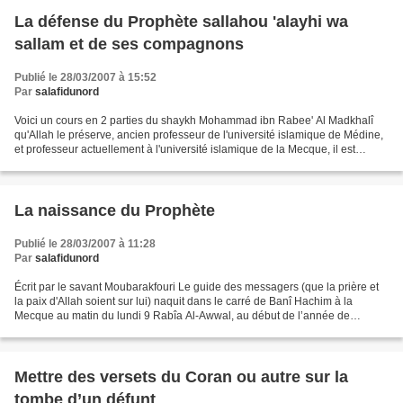
La défense du Prophète sallahou 'alayhi wa
sallam et de ses compagnons
Publié le 28/03/2007 à 15:52
Par
salafidunord
Voici un cours en 2 parties du shaykh Mohammad ibn Rabee' Al Madkhalî
qu'Allah le préserve, ancien professeur de l'université islamique de Médine,
et professeur actuellement à l'université islamique de la Mecque, il est
diplomé d'un doctorat et comme...
La naissance du Prophète
Publié le 28/03/2007 à 11:28
Par
salafidunord
Écrit par le savant Moubarakfouri Le guide des messagers (que la prière et
la paix d'Allah soient sur lui) naquit dans le carré de Banî Hachim à la
Mecque au matin du lundi 9 Rabîa Al-Awwal, au début de l’année de
l’épisode de l’éléphant, à la 40ème année...
Mettre des versets du Coran ou autre sur la
tombe d’un défunt