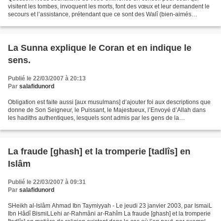
visitent les tombes, invoquent les morts, font des vœux et leur demandent le
secours et l’assistance, prétendant que ce sont des Walî (bien-aimés
d’Allah). Réponse: Notre conseil pour...
La Sunna explique le Coran et en indique le
sens.
Publié le 22/03/2007 à 20:13
Par
salafidunord
Obligation est faite aussi [aux musulmans] d’ajouter foi aux descriptions que
donne de Son Seigneur, le Puissant, le Majestueux, l’Envoyé d’Allah dans
les hadiths authentiques, lesquels sont admis par les gens de la
connaissance ( Ma’rifa ). De ces hadiths,...
La fraude [ghash] et la tromperie [tadlîs] en
Islâm
Publié le 22/03/2007 à 09:31
Par
salafidunord
SHeikh al-Islâm Ahmad Ibn Taymiyyah - Le jeudi 23 janvier 2003, par IsmaiL
Ibn Hâdî BismiLLehi ar-Rahmâni ar-Rahîm La fraude [ghash] et la tromperie