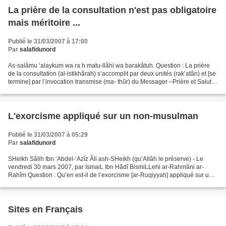
La prière de la consultation n'est pas obligatoire
mais méritoire ...
Publié le 31/03/2007 à 17:00
Par
salafidunord
As-salâmu ‘alaykum wa ra h matu-llâhi wa barakâtuh. Question : La prière
de la consultation (al-istikhârah) s’accomplit par deux unités (rak’atân) et [se
termine] par l’invocation transmise (ma- thûr) du Messager –Prière et Salut
d’Allâh sur lui- [1]...
L'exorcisme appliqué sur un non-musulman
Publié le 31/03/2007 à 05:29
Par
salafidunord
SHeikh Sâlih Ibn ‘Abdel-‘Azîz Âli ash-SHeikh (qu’Allâh le préserve) - Le
vendredi 30 mars 2007, par IsmaiL Ibn Hâdî BismiLLehi ar-Rahmâni ar-
Rahîm Question : Qu’en est-il de l’exorcisme [ar-Ruqiyyah] appliqué sur un
non-musulman ou sur un animal ? Réponse...
Sites en Français