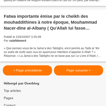
[tadlîs] en matière de religion existent dans le cas où l’on peut, par exemple,
considérer des paroles...
Fatwa importante émise par le cheikh des
mouhaddithines à notre époque, Mouhammad
Nacer-dine al-Albany ( Qu'Allah lui fasse
miséricorde)
Publié le 22/03/2007 à 05:08
Par
salafidunord
« Que pensez-vous de la Jama’a des Tablighs, est-il permis au Talib al ‘Ilm
ou autre de sortir avec eux en ayant pour intention d’appeler à Allah ? »
Réponse: « La Jama’a des Tablighs ne se base pas sur Le Livre d’Allah, la
Sounnah de Son Messager, et...
< Page précédente
Page suivante >
Hébergé par Overblog
Top articles
Pages
Contact