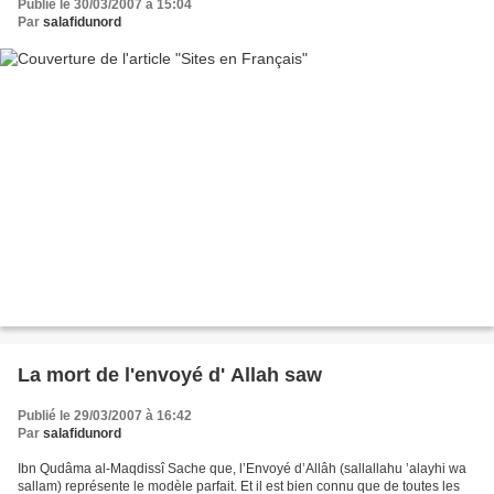
Publié le 30/03/2007 à 15:04
Par
salafidunord
La mort de l'envoyé d' Allah saw
Publié le 29/03/2007 à 16:42
Par
salafidunord
Ibn Qudâma al-Maqdissî Sache que, l’Envoyé d’Allâh (sallallahu ’alayhi wa
sallam) représente le modèle parfait. Et il est bien connu que de toutes les