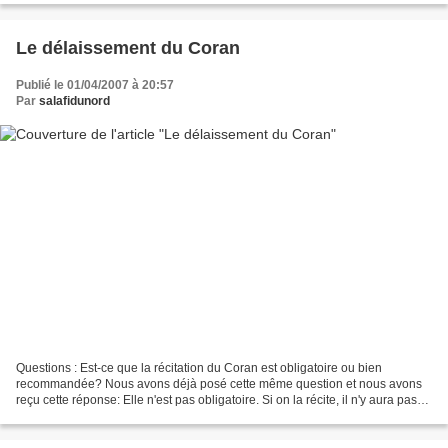
Le délaissement du Coran
Publié le 01/04/2007 à 20:57
Par
salafidunord
Questions : Est-ce que la récitation du Coran est obligatoire ou bien
recommandée? Nous avons déjà posé cette même question et nous avons
reçu cette réponse: Elle n'est pas obligatoire. Si on la récite, il n'y aura pas
de peine et si on ne la récite pas,...