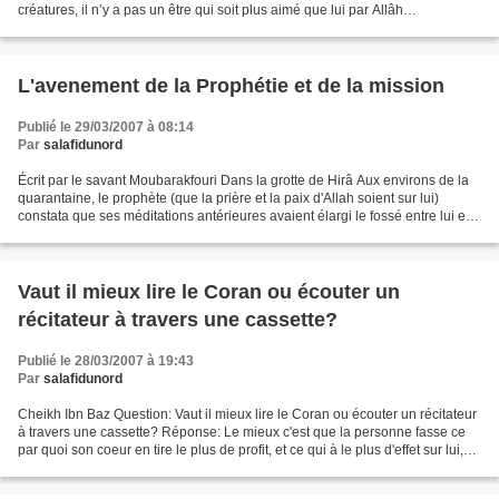
créatures, il n’y a pas un être qui soit plus aimé que lui par Allâh
(Subhânahu wa ta’âla). Pourtant...
L'avenement de la Prophétie et de la mission
Publié le 29/03/2007 à 08:14
Par
salafidunord
Écrit par le savant Moubarakfouri Dans la grotte de Hirâ Aux environs de la
quarantaine, le prophète (que la prière et la paix d'Allah soient sur lui)
constata que ses méditations antérieures avaient élargi le fossé entre lui et
son peuple et préféra...
Vaut il mieux lire le Coran ou écouter un
récitateur à travers une cassette?
Publié le 28/03/2007 à 19:43
Par
salafidunord
Cheikh Ibn Baz Question: Vaut il mieux lire le Coran ou écouter un récitateur
à travers une cassette? Réponse: Le mieux c'est que la personne fasse ce
par quoi son coeur en tire le plus de profit, et ce qui à le plus d'effet sur lui,
que ce soit à travers...