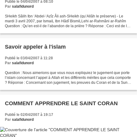
Publié le 04/04/2007 à 08:10
Par
salafidunord
SHeikh Sâlih Ibn ‘Abdel-‘Azîz Âli ash-SHeikh (qu’Allâh le préserve) - Le
mardi 3 avril 2007, par IsmaiL Ibn Hâdî BismiLLehi ar-Rahmâni ar-Rahîm
Question : Qu’en est-il de l’abandon de la prière ? Réponse : Ceci est de la
mécréance...Qu’Allâh nous préserve...
Savoir appeler à l'islam
Publié le 03/04/2007 à 11:28
Par
salafidunord
Question : Nous aimerions que vous nous expliquiez le jugement que porte
l’islam concernant l’appel à Allah et les différents mérites que cela comporte
? Réponse : Concernant son jugement, les preuves du Coran et de la Sunna
montrent l’obligation de l’appel...
COMMENT APPRENDRE LE SAINT CORAN
Publié le 02/04/2007 à 19:17
Par
salafidunord